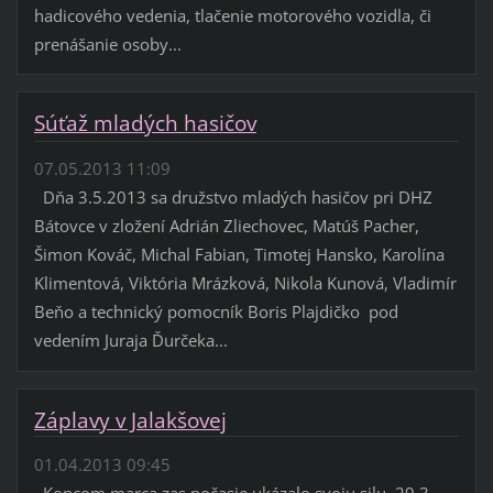
hadicového vedenia, tlačenie motorového vozidla, či
prenášanie osoby...
Súťaž mladých hasičov
07.05.2013 11:09
Dňa 3.5.2013 sa družstvo mladých hasičov pri DHZ
Bátovce v zložení Adrián Zliechovec, Matúš Pacher,
Šimon Kováč, Michal Fabian, Timotej Hansko, Karolína
Klimentová, Viktória Mrázková, Nikola Kunová, Vladimír
Beňo a technický pomocník Boris Plajdičko pod
vedením Juraja Ďurčeka...
Záplavy v Jalakšovej
01.04.2013 09:45
Koncom marca zas počasie ukázalo svoju silu. 29.3.