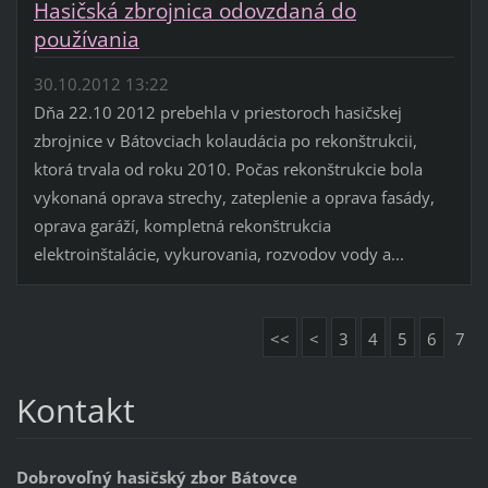
Hasičská zbrojnica odovzdaná do
používania
30.10.2012 13:22
Dňa 22.10 2012 prebehla v priestoroch hasičskej
zbrojnice v Bátovciach kolaudácia po rekonštrukcii,
ktorá trvala od roku 2010. Počas rekonštrukcie bola
vykonaná oprava strechy, zateplenie a oprava fasády,
oprava garáží, kompletná rekonštrukcia
elektroinštalácie, vykurovania, rozvodov vody a...
<<
<
3
4
5
6
7
Kontakt
Dobrovoľný hasičský zbor Bátovce