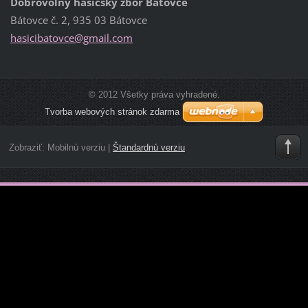
Dobrovoľný hasičský zbor Bátovce
Bátovce č. 2, 935 03 Bátovce
hasiciba
tovce@gm
ail.com
© 2012 Všetky práva vyhradené.
Tvorba webových stránok zdarma
Zobraziť:
Mobilnú verziu
|
Štandardnú verziu