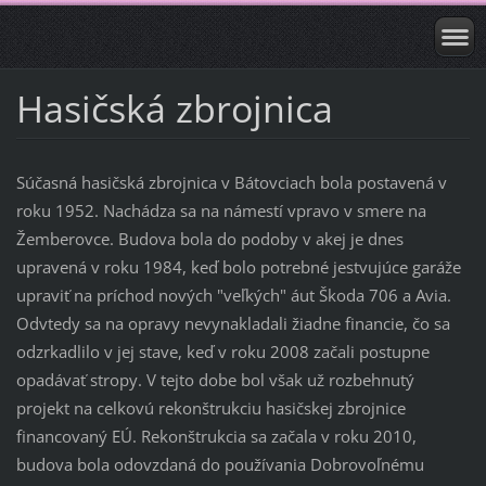
Hasičská zbrojnica
Súčasná hasičská zbrojnica v Bátovciach bola postavená v
roku 1952. Nachádza sa na námestí vpravo v smere na
Žemberovce. Budova bola do podoby v akej je dnes
upravená v roku 1984, keď bolo potrebné jestvujúce garáže
upraviť na príchod nových "veľkých" áut Škoda 706 a Avia.
Odvtedy sa na opravy nevynakladali žiadne financie, čo sa
odzrkadlilo v jej stave, keď v roku 2008 začali postupne
opadávať stropy. V tejto dobe bol však už rozbehnutý
projekt na celkovú rekonštrukciu hasičskej zbrojnice
financovaný EÚ. Rekonštrukcia sa začala v roku 2010,
budova bola odovzdaná do používania Dobrovoľnému