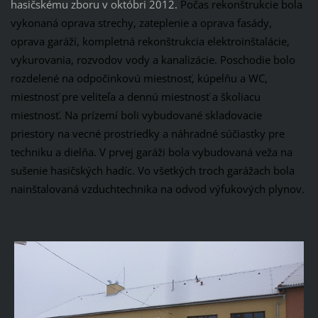
hasičskému zboru v októbri 2012.
Počas rekonštrukcie bola
vykonaná oprava strechy, zateplenie a oprava fasády,
oprava garáží, kompletná rekonštrukcia elektroinštalácie,
vykurovania, rozvodov vody a kanalizácie. Poschodie bolo
rozdelené na odpočinkovú miestnosť, kúpelňu a WC,
miestnosť pre veliteľa a dennú miestnosť a školiacu
miestnosť. Na prízemí boli vybudované skladovacie
priestory na vecné prostriedky a náhradné súčiastky pre
techniku a dielňa. V prvej garáži bola vybudovaná veža na
sušenie hasičských hadíc. Vo všetkých troch garážach bola
nainštalovaná vzduchtechnika na odvod výfukových plynov.