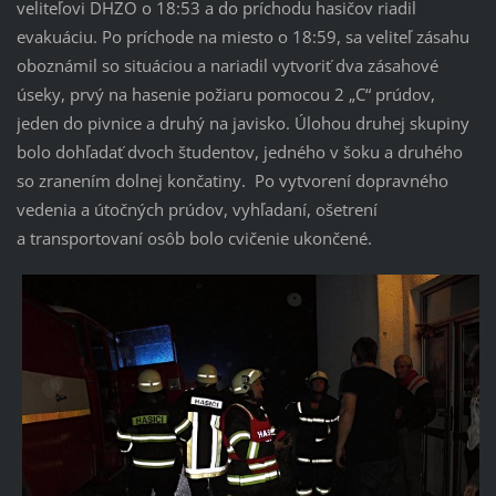
veliteľovi DHZO o 18:53 a do príchodu hasičov riadil
evakuáciu. Po príchode na miesto o 18:59, sa veliteľ zásahu
oboznámil so situáciou a nariadil vytvoriť dva zásahové
úseky, prvý na hasenie požiaru pomocou 2 „C“ prúdov,
jeden do pivnice a druhý na javisko. Úlohou druhej skupiny
bolo dohľadať dvoch študentov, jedného v šoku a druhého
so zranením dolnej končatiny. Po vytvorení dopravného
vedenia a útočných prúdov, vyhľadaní, ošetrení
a transportovaní osôb bolo cvičenie ukončené.