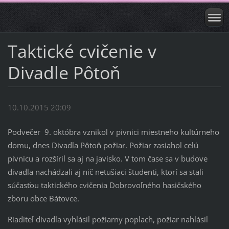
Taktické cvičenie v
Divadle Pôtoň
10.10.2015 20:09
Podvečer 9. októbra vznikol v pivnici miestneho kultúrneho
domu, dnes Divadla Pôtoň požiar. Požiar zasiahol celú
pivnicu a rozšíril sa aj na javisko. V tom čase sa v budove
divadla nachádzali aj nič netušiaci študenti, ktorí sa stali
súčasťou taktického cvičenia Dobrovoľného hasičského
zboru obce Bátovce.
Riaditeľ divadla vyhlásil požiarny poplach, požiar nahlásil