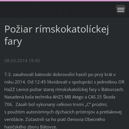
Požiar rímskokatolíckej
fary
08.03.2014 19:45
7.3. zasahovali bátovskí dobrovoľní hasiči po prvý krát v
roku 2014. Od 12:45 likvidovali v spolupráci s jednotkou OR
HaZZ Levice požiar starej rímskokatolíckej fary v Bátovciach.
Nasadená bola technika AHZS MB Atego a CAS 25 Škoda
706. Zásah bol vykonaný celkovo tromi „C“ prúdmi,
s použitím autonómnych dýchacích prístrojov a pretlakovej
ventilácie. Zúčastnili sa ho piati členovia Obecného
hasičského zboru Bátovce.