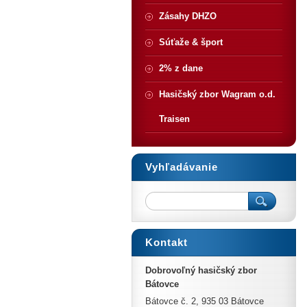
Zásahy DHZO
Súťaže & šport
2% z dane
Hasičský zbor Wagram o.d.
Traisen
Vyhľadávanie
Kontakt
Dobrovoľný hasičský zbor
Bátovce
Bátovce č. 2, 935 03 Bátovce