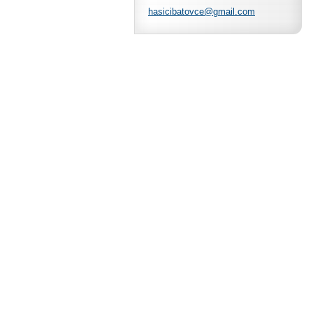
hasiciba
tovce@gm
ail.com