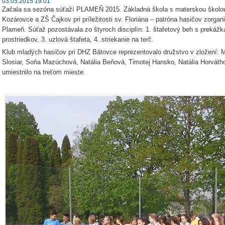
03.05.2015 19:01
Začala sa sezóna súťaží PLAMEŇ 2015. Základná škola s materskou školo
Kozárovce a ZŠ Čajkov pri príležitosti sv. Floriána – patróna hasičov zorga
Plameň. Súťaž pozostávala zo štyroch disciplín: 1. štafetový beh s prekážk
prostriedkov, 3. uzlová štafeta, 4. striekanie na terč.
Klub mladých hasičov pri DHZ Bátovce reprezentovalo družstvo v zložení: M
Slosiar, Soňa Mazúchová, Natália Beňová, Timotej Hansko, Natália Horváthová
umiestnilo na treťom mieste.