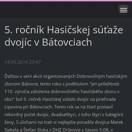
5. ročník Hasičskej súťaže
dvojíc v Bátovciach
14.05.2016 20:47
Ďalšou v sérii akcií organizovaných Dobrovoľným hasičským
zborom Bátovce, tento roku s podtitulom "pri príležitosti
110. výročia založenia dobrovoľného hasičského zboru v
obci" bol 5. ročník Hasičskej súťaže dvojíc na priehrade
Lipovina pri Bátovciach. Tento rok sa na štart postavil
rekordný počet dvojíc, dvadsaťštyri, z toho štyri v kategórii
ženy. S úlohami na trati si najlepšie poradila dvojica Marek
Siekela a Štefan Sluka z DHZ Drženice s časom 5:08, v