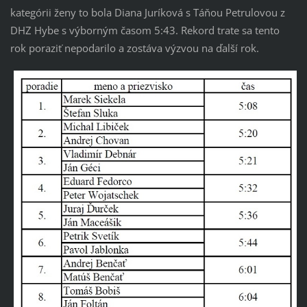
kategórii ženy to bola Diana Juríková s Táňou Petrulovou z
DHZ Hybe s výborným časom 5:43. Rekord trate sa tento
rok poraziť nepodarilo a zostáva výzvou na ďalší rok.